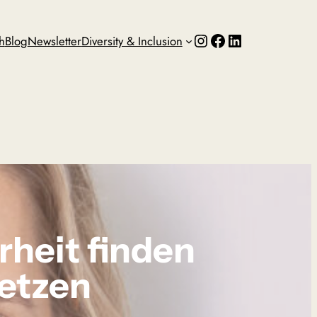
Instagram
Facebook
LinkedIn
h
Blog
Newsletter
Diversity & Inclusion
rheit finden
etzen