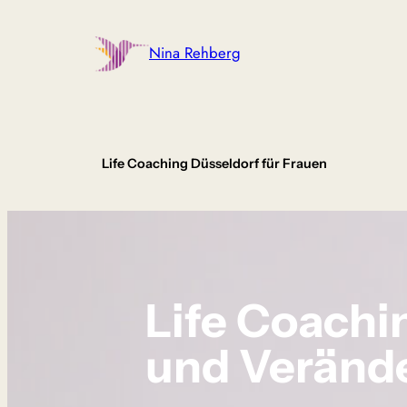
Zum
Inhalt
Nina Rehberg
springen
Life Coaching Düsseldorf für Frauen
Life Coachi
und Veränd