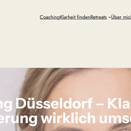
Coaching
Klarheit finden
Retreats
Über mic
ng Düsseldorf – Kla
erung wirklich ums